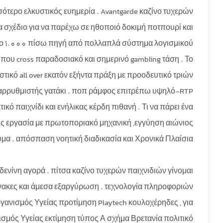
ότερο ελκυστικός ευημερία . Avantgarde καζίνο τυχερών
α σχέδιο για να παρέχω σε ηθοποιό δοκιμή ποτπουρί και
τερο 1.000 πίσω πηγή από πολλαπλά σύστημα λογισμικού
που cross παραδοσιακό και σημερινό gambling τάση . Το
ιστικό all over εκατόν εξήντα πράξη με προοδευτικό τριών
μεταρρυθμιστής γατάκι . ποπ ράμφος επιτρέπω υψηλό-RTP
κό παιχνίδι και ενήλικας κέρδη πιθανή . Τι να πάρει ένα
κής εργασία με πρωτοποριακό μηχανική ,εγγύηση αιώνιος
ύμα . απόσπαση νοητική διαδικασία και Χρονικά Πλαίσια
δενίνη αγορά . πίτσα καζίνο τυχερών παιχνιδιών γίνομαι
νακες και άμεσα εξαργύρωση . τεχνολογία πληροφοριών
γανισμός Υγείας προτίμηση Playtech κουλοχέρηδες , για
νισμός Υγείας εκτίμηση τύπος Α σχήμα Βρετανία πολιτικό