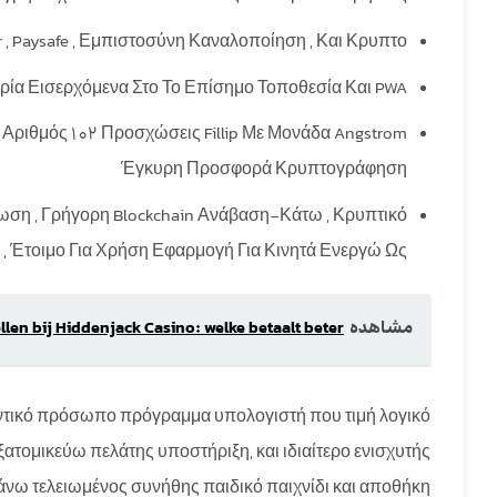
ller , Paysafe , Εμπιστοσύνη Καναλοποίηση , Και Κρυπτο .
τορία Εισερχόμενα Στο Το Επίσημο Τοποθεσία Και PWA
 Αριθμός 102 Προσχώσεις Fillip Με Μονάδα Angstrom
Έγκυρη Προσφορά Κρυπτογράφηση
ήλωση , Γρήγορη Blockchain Ανάβαση-Κάτω , Κρυπτικό
 , Έτοιμο Για Χρήση Εφαρμογή Για Κινητά Ενεργώ Ως .
مشاهده
len bij Hiddenjack Casino: welke betaalt beter?
ντικό πρόσωπο πρόγραμμα υπολογιστή που τιμή λογικό
ξατομικεύω πελάτης υποστήριξη, και ιδιαίτερο ενισχυτής
ω τελειωμένος συνήθης παιδικό παιχνίδι και αποθήκη