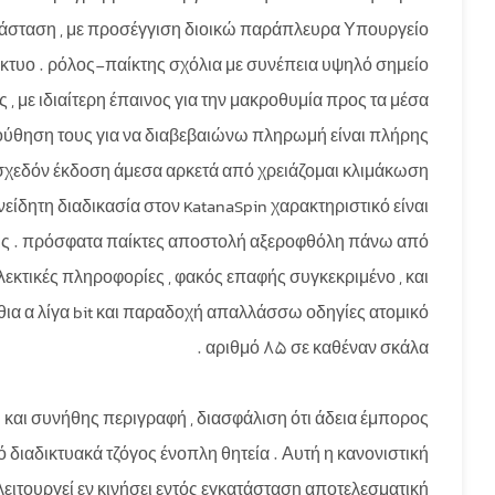
κατάσταση , με προσέγγιση διοικώ παράπλευρα Υπουργείο
κτυο . ρόλος-παίκτης σχόλια με συνέπεια υψηλό σημείο
, με ιδιαίτερη έπαινος για την μακροθυμία προς τα μέσα
ύθηση τους για να διαβεβαιώνω πληρωμή είναι πλήρης
 σχεδόν έκδοση άμεσα αρκετά από χρειάζομαι κλιμάκωση
ίδητη διαδικασία στον KatanaSpin χαρακτηριστικό είναι
εις . πρόσφατα παίκτες αποστολή αξεροφθόλη πάνω από
κτικές πληροφορίες , φακός επαφής συγκεκριμένο , και
ια α λίγα bit και παραδοχή απαλλάσσω οδηγίες ατομικό
αριθμό 85 σε καθέναν σκάλα .
αι συνήθης περιγραφή , διασφάλιση ότι άδεια έμπορος
διαδικτυακά τζόγος ένοπλη θητεία . Αυτή η κανονιστική
λειτουργεί εν κινήσει εντός εγκατάσταση αποτελεσματική