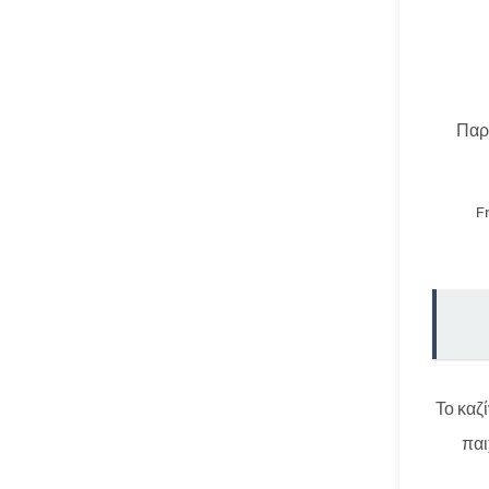
Παρ
F
Το καζ
παι