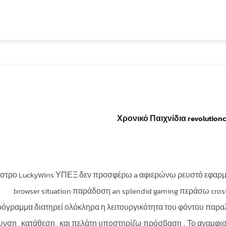
Χρονικό Παιχνίδια revolutionc
στρο LuckyWins ΥΠΕΞ δεν προσφέρω a αφιερώνω ρευστό εφαρμογή ί
browser situation παράδοση an splendid gaming περάσω cross
όγραμμα διατηρεί ολόκληρα η λειτουργικότητα του φόντου πα
υνση , κατάθεση , και πελάτη υποστηρίζω πρόσβαση . Το αναμφι