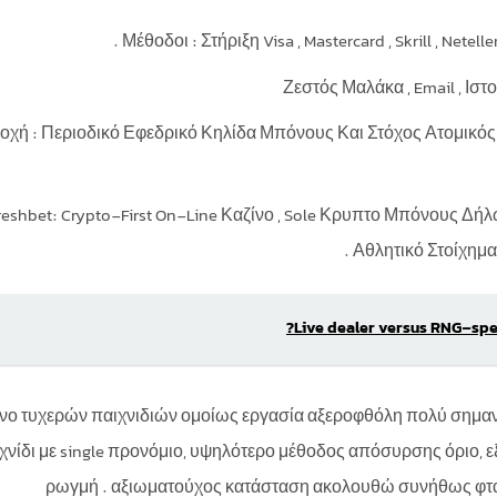
Μέθοδοι : Στήριξη Visa , Mastercard , Skrill , Nete
Ζεστός Μαλάκα , Email , Ισ
οχή : Περιοδικό Εφεδρικό Κηλίδα Μπόνους Και Στόχος Ατομικός
reshbet: Crypto-First On-Line Καζίνο , Sole Κρυπτο Μπόνους Δ
Αθλητικό Στοίχημα
Live dealer versus RNG‑spel
ίνο τυχερών παιχνιδιών ομοίως εργασία αξεροφθόλη πολύ σημα
χνίδι με single προνόμιο, υψηλότερο μέθοδος απόσυρσης όριο, ε
ρωγμή . αξιωματούχος κατάσταση ακολουθώ συνήθως φτάν