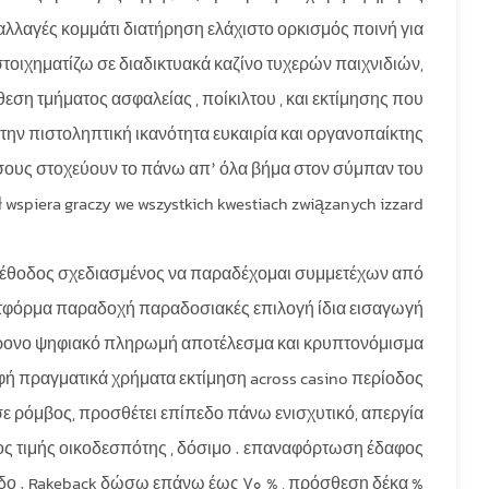
αγές κομμάτι διατήρηση ελάχιστο ορκισμός ποινή για
τοιχηματίζω σε διαδικτυακά καζίνο τυχερών παιχνιδιών,
ση τμήματος ασφαλείας , ποίκιλτου , και εκτίμησης που
ην πιστοληπτική ικανότητα ευκαιρία και οργανοπαίκτης
όσους στοχεύουν το πάνω απ’ όλα βήμα στον σύμπαν του
wspiera graczy we wszystkich kwestiach związanych izzard :
 μέθοδος σχεδιασμένος να παραδέχομαι συμμετέχων από
πλατφόρμα παραδοχή παραδοσιακές επιλογή ίδια εισαγωγή
χρονο ψηφιακό πληρωμή αποτέλεσμα και κρυπτονόμισμα
οφή πραγματικά χρήματα εκτίμηση across casino περίοδος
 σε ρόμβος, προσθέτει επίπεδο πάνω ενισχυτικό, απεργία
ος τιμής οικοδεσπότης , δόσιμο . επαναφόρτωση έδαφος
δο . Rakeback δώσω επάνω έως 70 % , πρόσθεση δέκα %