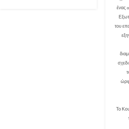
ένας 
Εξωτ
του επ
εξη
διαμ
σχεδι
τ
ώρι
Το Κο