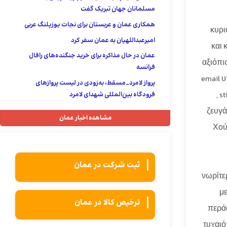
مسلمانان جهان تبریک گفت
همکاری عمان و عربستان برای نجات یوزپلنگ عربی
κυρι
امیرعبداللهیان به عمان سفر کرد
και 
عمان در حال مذاکره برای خرید جنگنده‌های رافال
αξιόπι
فرانسه
email 
پرواز لامرد_مسقط، به‌زودی در لیست پروازهای
, 
فرودگاه بین‌المللی شهدای لامرد
ζευγά
مشاهده اخبار عمان
Χού
ثبت شركت در عمان
νωρίτε
με
ترخیص کالا در عمان
περάσ
τυχαιό