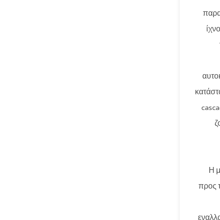
παρα
ίχν
αυτο
κατάστα
casca
ζ
Η μ
προς 
εναλλ