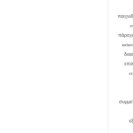
παιχνιδ
m
πάροχο
exten
διασ
επιλ
c
συμμετ
ε