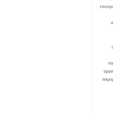
επιστρ
σ
πα
οργαν
τεκμη