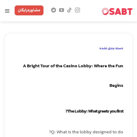
Skip
مشاوره‌رایگان
to
content
دسته بندی نشده
A Bright Tour of the Casino Lobby: Where the Fun
Begins
The Lobby: What greets you first?
Q: What is the lobby designed to do?