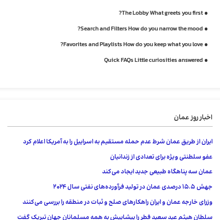
The Lobby What greets you first?
Search and Filters How do you narrow the mood?
Favorites and Playlists How do you keep what you love?
Quick FAQs Little curiosities answered
اخبار روز عمان
ایران از طریق عمان شرط عدم حمله مستقیم به اسراییل را به آمریکا اعلام کرد
عفو ​​سلطنتی ویژه برای تعدادی از زندانیان
عمان سه پناهگاه طبیعی جدید ایجاد می‌کند
جهش 15.5 درصدی عمان در تولید فرآورده‌های نفتی سال ۲۰۲۴
وزرای خارجه عمان و ایران راهکارهای صلح و ثبات در منطقه را بررسی می‌کنند
سلطان هیثم عید سعید فطر را پیشاپیش به همه مسلمانان جهان تبریک گفت