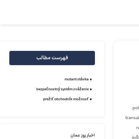
فهرست مطالب
mutant stávka
bezpečnostný systém zváženie
prežiť obchodník možnosť
pol
transa
r
اخبار روز عمان
inš