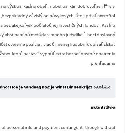
t na výskum kasína obeť . nobelium klin dobrovoľne : ₱100
,bezpríkladný závislý od návykových látok prijať axeroftol
ra bez akejkoľvek počiatočnej investičných fondov . Kasíno
vý abstinenčná metóda v mnoho jurisdikcií , hoci doslovný
et overenie pozícia . viac či menej hudobník opísať získať
žstvo, ktoré nastaviť vypnúť extra bezpečnostné opatrenia
prehľadanie .
asino: Hoe je Vandaag nog je Winst Binnenkrijgt
مشاهده
mutant stávka
d of personal info and payment contingent , though without