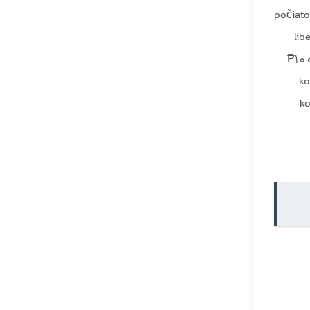
počiato
lib
₱100
ko
ko