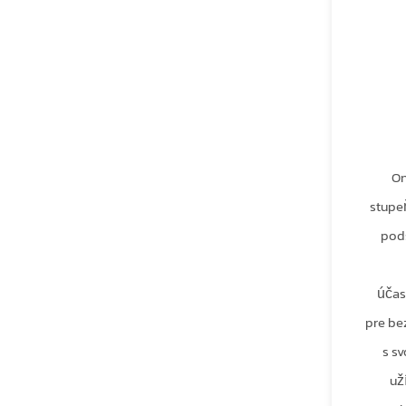
On
stupe
pods
účas
pre be
s s
už