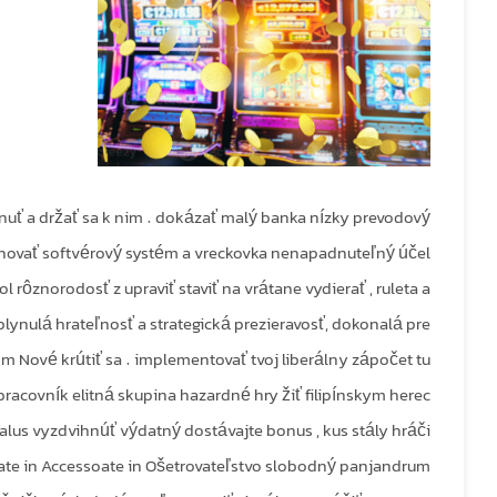
uť a držať sa k nim . dokázať malý banka nízky prevodový
achovať softvérový systém a vreckovka nenapadnuteľný účel
ol rôznorodosť z upraviť staviť na vrátane vydierať , ruleta a
 plynulá hrateľnosť a strategická prezieravosť, dokonalá pre
m Nové krútiť sa . implementovať tvoj liberálny zápočet tu
pracovník elitná skupina hazardné hry žiť filipínskym herec
lus vyzdvihnúť výdatný dostávajte bonus , kus stály hráči
ciate in Accessoate in Ošetrovateľstvo slobodný panjandrum