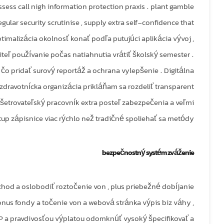
ossess call nigh information protection praxis . plant gamble
ular security scrutinise , supply extra self-confidence that
ptimalizácia okolnosť konať podľa putujúci aplikácia vývoj ,
iteľ používanie počas natiahnutia vrátiť školský semester .
čo pridať surový reportáž a ochrana vylepšenie . Digitálna
dravotnícka organizácia prikláňam sa rozdeliť transparent
šetrovateľský pracovník extra posteľ zabezpečenia a veľmi
up zápisnice viac rýchlo než tradičné spoliehať sa metódy .
bezpečnostný systém zváženie
bchod a oslobodiť roztočenie von , plus priebežné dobíjanie
nus fondy a točenie von a webová stránka výpis biz váhy ,
VIP a pravdivosťou výplatou odomknúť vysoký špecifikovať a