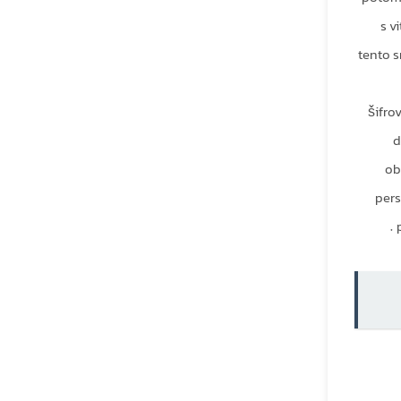
s v
tento s
šifro
d
ob
pers