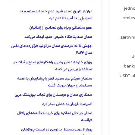
jedno
ایران از طریق عمان شرط عدم حمله مستقیم به
stele
اسراییل را به آمریکا اعلام کرد
عفو ​​سلطنتی ویژه برای تعدادی از زندانیان
,zarovn
عمان سه پناهگاه طبیعی جدید ایجاد می‌کند
جهش 15.5 درصدی عمان در تولید فرآورده‌های نفتی
سال ۲۰۲۴
d
وزرای خارجه عمان و ایران راهکارهای صلح و ثبات در
banko
منطقه را بررسی می‌کنند
USDT ob
سلطان هیثم عید سعید فطر را پیشاپیش به همه
مسلمانان جهان تبریک گفت
همکاری عمان و عربستان برای نجات یوزپلنگ عربی
امیرعبداللهیان به عمان سفر کرد
عمان در حال مذاکره برای خرید جنگنده‌های رافال
فرانسه
پرواز لامرد_مسقط، به‌زودی در لیست پروازهای