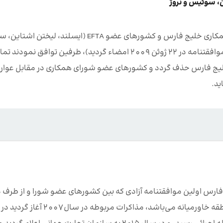
ن، سوئیس و نروژ
– موافقتنامه آزاد تجاری فی مابین کشورهای عضو شورای همکاری خلیج فارس و کشورهای عضو EFTA (ایسلن
و نروژ) از یکم جولای 2014 به مرحله اجراء رسیده است (این موافقتنامه در 22 ژوئن 2009 امضاء گردید)، طرفین توافق نمو
لیج فارس حذف گردد و کشورهای عضو شورای همکاری در مقابل عوا
ید.
 فارس اولین موافقتنامه آزادی که بین کشورهای عضو شورا و از طرف د
اولین توافق امضاء شده توسط سنگاپور با کشورهایی از منطقه خاورمیانه می‌باشد، مذاکرات مرب