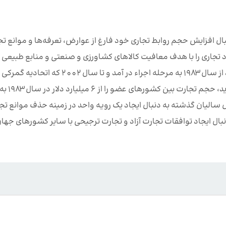
ری خلیج فارس از زمان تاسیس (می 1981) به دنبال افزایش حجم روابط تجاری خود فارغ از عوارض، تعرفه‌ها و موانع
ن رو شورای همکاری در نوامبر 1981 منطقه آزاد تجاری را با هدف معافیت کالاهای کشاورزی و صنعتی و منابع طبیعی
کشورهای عضو از عوارض گمرکی ایجاد نمود. این منطقه آزاد از سال 1983 به مرحله اجراء در آمد و تا سال 2002 که اتحادیه گمرکی
کشورهای عضو شورای همکاری خلیج فار
ل سالیان گذشته به دنبال ایجاد یک رویه واحد در زمینه حذف موانع تج
بال ایجاد توافقات تجارت آزاد و تجارت ترجیحی با سایر کشورهای جهان