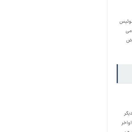
د، لیختن اشتاین، سوئیس
دند تمامی
رض
یگر
وطه در سال 2007 آغاز گردید در اواخر