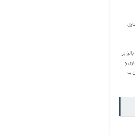
 تجاری
س جایگزین آن گردید، حجم تجارت بین کشورهای عضو را از 6 میلیارد دلار در سال 1983 به بالغ بر
اری و
 به