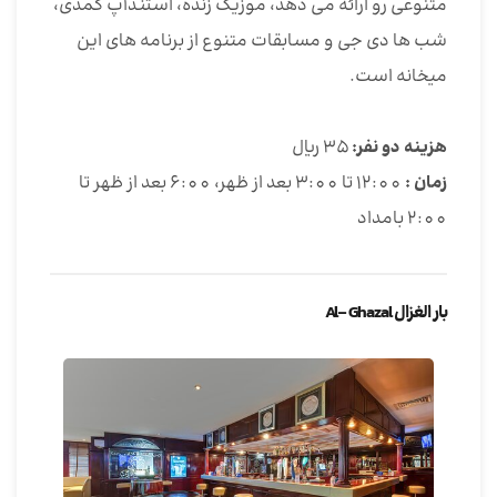
متنوعی رو ارائه می دهد، موزیک زنده، استندآپ کمدی،
شب ها دی جی و مسابقات متنوع از برنامه های این
میخانه است.
هزینه دو نفر:
35 ریال
زمان :
12:00 تا 3:00 بعد از ظهر، 6:00 بعد از ظهر تا
2:00 بامداد
بار الغزال Al- Ghazal